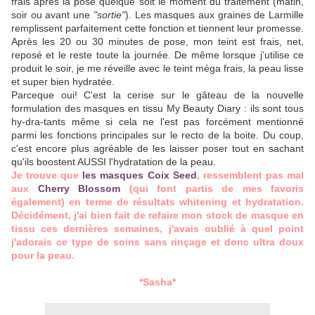
frais après la pose quelque soit le moment du traitement (matin,
soir ou avant une
"sortie"
). Les masques aux graines de Larmille
remplissent parfaitement cette fonction et tiennent leur promesse.
Après les 20 ou 30 minutes de pose, mon teint est frais, net,
reposé et le reste toute la journée. De même lorsque j'utilise ce
produit le soir, je me réveille avec le teint méga frais, la peau lisse
et super bien hydratée.
Parceque oui! C'est la cerise sur le gâteau de la nouvelle
formulation des masques en tissu My Beauty Diary : ils sont tous
hy-dra-tants même si cela ne l'est pas forcément mentionné
parmi les fonctions principales sur le recto de la boite. Du coup,
c'est encore plus agréable de les laisser poser tout en sachant
qu'ils boostent AUSSI l'hydratation de la peau.
Je trouve que
les masques Coix Seed
, ressemblent pas mal
aux
Cherry Blossom
(qui font partis de mes favoris
également) en terme de résultats whitening et hydratation.
Décidément, j'ai bien fait de refaire mon stock de masque en
tissu ces dernières semaines, j'avais oublié à quel point
j'adorais ce type de soins sans rinçage et donc ultra doux
pour la peau.
*Sasha*