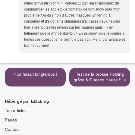
utiles d'investir?<br /> 4. Penses tu qu'il serait judicieux de
commander les appletox et tomatox de tony moly pour mon
problème? As-tu sinon d'autres masques whitening à
conseiller et d'exfoliants chimiques (j'ai passé deux heures
hier à lire toutes tes revues sur les maques mais il y en
tellement que je m'y perds)<br /> En espérant que répondre à
toutes ces questions ne t'ennuie pas trop. Merci par avance et
bonne journée!
< ça faisait longtemps !
Test de la brosse Pobling
grâce à Queens House !!! >
Hébergé par Eklablog
Top articles
Pages
Contact