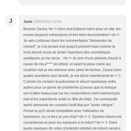
J
Janis
29/03/2014 10:54
Bonjour Sasha,<br /> Alors tout d'abord merci pour ce site, tes
revues toujours exhaustives et très bien documentées! <br />
Je vais continuer dans les commentaires "demandes de
conseil", je n'ai jamais osé jusqu'à présent mais comme tu
m'as donné envie de tenter l'aventure des cosmétiques
asiatiques, je me lance. <br /> Je sors d'une période d'acné à
cause de ma p**** de pillule, et ayant la peau claire qui
cicatrise mal je me retrouve avec plein de taches. J'aurai donc
quatre questions (oui désolé, je me lâche maintenant)<br /> 1.
Comme j'ai compris tu préconise le sérum laserwave entre
autres pour ce genre de problèmes (j'avoue que la marque
unt m'attire beaucoup car les compositions sont vraiment pas
mal et les ingrédients actifs en tête de liste). J'ai commandé
après demande de conseils l'actif état pur "acide citrique".
Pense-tu qu'il serait compatible avec l'utilisation du
laserwave, ou ca fera un peu trop?<br /> 2. Quelles lotions me
conseillerais-tu pour les masques à la lotion?<br /> 3. Dans
quels masques de coton (j'entends imbibés de lotion) serait-il