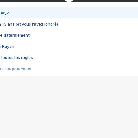
 DayZ
 a 13 ans (et vous l'avez ignoré)
e (littéralement)
im Rayan
 toutes les règles
s les jeux vidéo
us choquant de Rockstar ? - Le scandale BULLY
e plus moche de Steam
du RÊVE tourne au CAUCHEMAR
pendant 8 heures
it… à tort
umiliés par un jeu vidéo