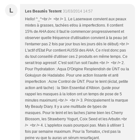
L
Les Beautés Testent
31/03/2014 14:57
Hello! ^_^<br /> <br /> 1. Le Laserwave convient aux peaux
mixtes à grasses, tachées et/ou à imperfections. Il contient
15% de AHA donc il faut le commencer progressivement et
observer quelle fréquence d'utilisation convient à ta peau (et
l'entamer pas 2 fois par jour tous les jours dés le début).<br />
L'actif d'Etat Pur contient AUSSI des AHA. Ce n'est donc pas
du tout conseillé d'utiliser ces 2 produits en même temps. Ce
serait trop agressif. C'est soit l'un soit l'autre.<br /> <br /> 2.
Pour l'hydratation : Aqua D'Origine Resplendish de ÜNT ou la
Gokujyun de Hadalabo. Pour une action lissante et anti
imperfection : Acne Control de ÜNT. Pour le teint (éclat, petite
action anti tache) : la Skin Essential d'Albion. (juste pour
rappel les masques à la lotion ont un temps de pose de 5
minutes maximum).<br /> <br /> 3. Principalement la marque
My Beauty Diary. Il y a une multitude de types de
masques. Pour le teint et les taches j'aime bien les Cherry
Blossom, les Strawberry Yogurt, Coix Seed et les Arbutin.<br
/> <br /> 4. L'appletox ouais pourquoi pas. Mais à utiliser 1
fois par semaine maximum. Pour la Tomatox, c'est pas la
peine vu que tu auras un sérum resurfaçant.