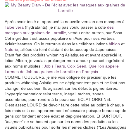
Après avoir testé et approuvé la nouvelle version des masques à
l'aloé véra
(hydratants), je n'ai pas voulu passer à côté
des
masques aux graines de Larmille
, vendu entre autres, sur Sasa.
Cet ingrédient est assez populaire en Asie pour ses vertues
éclaircissantes. On le retrouve dans les célèbres lotions
Albion
et
Naturie
, alliées du teint éclatant de beaucoup de Japonaises.
Etant fan des produits whitening Asiatiques et ayant apprécié la
lotion Albion, je voulais prolonger mon amour pour cet ingrédient
aux noms multiples :
Job's Tears, Coix Seed. Que l'on appelle
Larmes de Job ou graines de Larmille en Français
.
COMME TOUJOURS, je me vois obligée de préciser que les
produits whitening Asiatiques ne dépigmentent pas et ne font pas
changer de couleur. Ils agissent sur les défauts pigmentaires,
l'hyperpigmentation: teint terne, inégal, taches, zones
assombries, pour rendre à la peau son ECLAT ORIGINEL.
C'est assez LOURD de devoir faire cette mise au point à chaque
fois mais cela est apparemment nécessaire puisque beaucoup de
gens confondent encore éclat et dépigmentation. Et SURTOUT,
"les gens"
ne se basent que sur les noms des produits ou les
visuels publicitaires pour sortir les mêmes clichés (
"Les Asiatiques