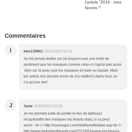
Commentaires
I
ines130801
25/11/2014 19:13
Je n'ai jamais testée car j'ai toujours eue une sorte de
sentiment que les masques comme celui-ci n'agirai pas aussi
bien sur la peau que les masques en tube ou liquide. Mais
ton article m'a donnée envie de m'y mettre!!;) Après tout, on
n'a qu'une vie!!
J
Janis
31/03/2014 23:19
Je me permets juste de poster le lien de tableaux
récapitulatifs des masques my beauty diary, si ca peut
servir: <br /> http://xiaowugui.com/mbdbenefitstable.asp<br />
http://www.darksideofbeauty.com/2011/05/review-my-beauty-