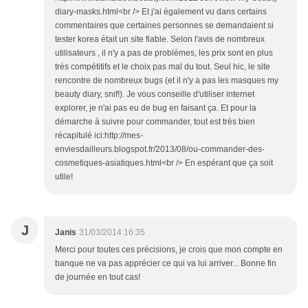
diary-masks.html<br /> Et j'ai également vu dans certains
commentaires que certaines personnes se demandaient si
tester korea était un site fiable. Selon l'avis de nombreux
utilisateurs , il n'y a pas de problèmes, les prix sont en plus
très compétitifs et le choix pas mal du tout. Seul hic, le site
rencontre de nombreux bugs (et il n'y a pas les masques my
beauty diary, snif!). Je vous conseille d'utiliser internet
explorer, je n'ai pas eu de bug en faisant ça. Et pour la
démarche à suivre pour commander, tout est très bien
récapitulé ici:http://mes-
enviesdailleurs.blogspot.fr/2013/08/ou-commander-des-
cosmetiques-asiatiques.html<br /> En espérant que ça soit
utile!
J
Janis
31/03/2014 16:35
Merci pour toutes ces précisions, je crois que mon compte en
banque ne va pas apprécier ce qui va lui arriver... Bonne fin
de journée en tout cas!