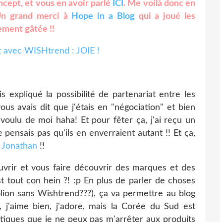
oncept, et vous en avoir parlé
ICI
. Me voilà donc en
 Un grand merci à
Hope in a Blog
qui a joué les
dement gâtée !!
is expliqué la possibilité de partenariat entre les
us avais dit que j'étais en "négociation" et bien
 voulu de moi haha! Et pour fêter ça, j'ai reçu un
e pensais pas qu'ils en enverraient autant !! Et ça,
/ Jonathan
!!
vrir et vous faire découvrir des marques et des
st tout con hein ?! :p En plus de parler de choses
olion sans Wishtrend???), ça va permettre au blog
, j'aime bien, j'adore, mais la Corée du Sud est
tiques que je ne peux pas m'arrêter aux produits