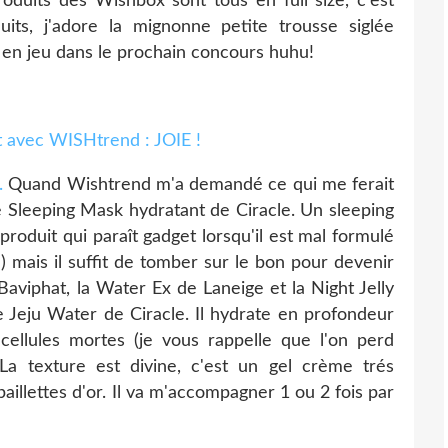
roduits des Wishbox sont tous en full size, c'est
its, j'adore la mignonne petite trousse siglée
en jeu dans le prochain concours huhu!
.
Quand Wishtrend m'a demandé ce qui me ferait
 ce Sleeping Mask hydratant de Ciracle. Un sleeping
roduit qui paraît gadget lorsqu'il est mal formulé
!) mais il suffit de tomber sur le bon pour devenir
aviphat, la Water Ex de Laneige et la Night Jelly
 Jeju Water de Ciracle. Il hydrate en profondeur
cellules mortes (je vous rappelle que l'on perd
La texture est divine, c'est un gel crème trés
illettes d'or. Il va m'accompagner 1 ou 2 fois par