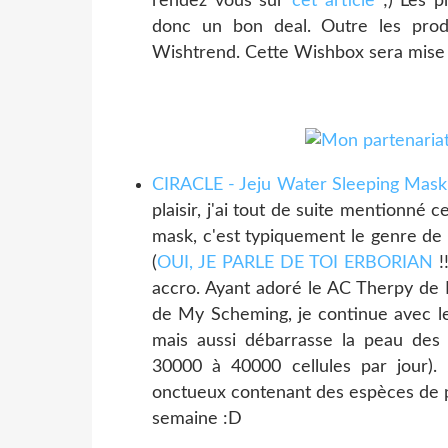
rendez vous sur
cet article
;) Les p
donc un bon deal. Outre les produ
Wishtrend. Cette Wishbox sera mise 
CIRACLE - Jeju Water Sleeping Mask
plaisir, j'ai tout de suite mentionné
mask, c'est typiquement le genre de p
(
OUI, JE PARLE DE TOI ERBORIAN
!
accro. Ayant adoré le AC Therpy de B
de My Scheming, je continue avec le
mais aussi débarrasse la peau des 
30000 à 40000 cellules par jour). 
onctueux contenant des espèces de pa
semaine :D