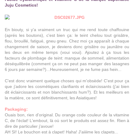
Juju Cosmetics!
En biouty, si y'a vraiment un truc qui me rend toute chaffouine
(aprés les boutons), c'est bien ça: le teint chelou tout grisâtre,
flou, brouillé, fatigué, gneu gneu. Chez moi ça apparaît à chaque
changement de saison, je deviens donc grisâtre ou jaunâtre ou
les deux en même temps (voui voui). Ajoutez à ça tous les
facteurs de plombage de teint: manque de sommeil, alimentation
déséquilibrée (comment ça on ne peut pas manger des lasagnes
6 jours par semaine?)...Heureusement, je ne fume pas hein...
C'est donc vraiment quelque choses qui m'obsède! C'est pour ça
que j'adore les cosmétiques clarifiants et éclaircissants (j'ai bien
dit éclaircissants et non blanchissants hum?). Et les meilleurs en
la matière, ce sont définitivement, les Asiatiques!
Packaging:
Ouais bon, rien d'original. Du orange code couleur de la vitamine
C, de l'éclat! L'embout, là où sort le produits est assez fin. Rien à
dire de particulier j'avoue!
AH SI! Le bouchon est à clapet! Haha! J'aiiiime les clapets...