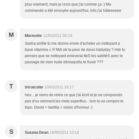
plus vraiment, mais je crois que j'ai comme ça :) Ma
commande a été envoyée aujourd'hui, hihi j'ai hâteeeeee
M
Marmotte
11/03/2011 00:19
Sasha arrête tu me donne envie d'acheter un nettoyant a
base vitamine c !!! Mdr pk ta peur de davis hallyday ? mdr tu
penses que se nettoyant enleverai tteS les salétéS avec le
passage de mon huile démaquilla te Kosé ???
T
tricotcotte
10/03/2011 19:17
heu... je viens de relire ce que j'ai écrit et je ne comprends
pas d'ou viennent les mots superflus... bon tu as compris le
topo. David + laetitia = vision d'horreur :)
S
Susana Dean
16/09/2011 10:18