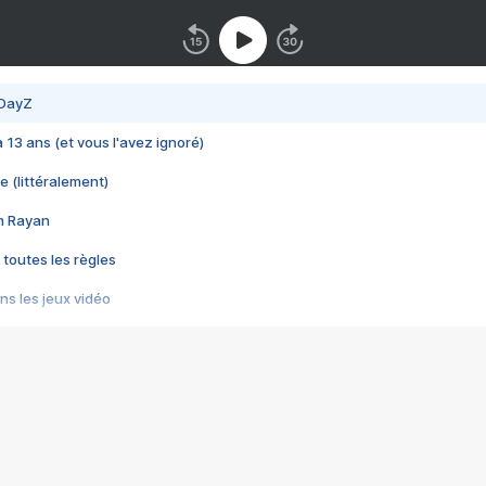
 DayZ
 a 13 ans (et vous l'avez ignoré)
e (littéralement)
im Rayan
 toutes les règles
s les jeux vidéo
us choquant de Rockstar ? - Le scandale BULLY
e plus moche de Steam
du RÊVE tourne au CAUCHEMAR
pendant 8 heures