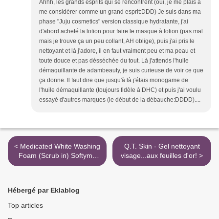
Ahhh, les grands esprits qui se rencontrent (oui, je me plais à
me considérer comme un grand esprit:DDD) Je suis dans ma
phase "Juju cosmetics" version classique hydratante, j'ai
d'abord acheté la lotion pour faire le masque à lotion (pas mal
mais je trouve ça un peu collant, AH oblige), puis j'ai pris le
nettoyant et là j'adore, il en faut vraiment peu et ma peau et
toute douce et pas désséchée du tout. Là j'attends l'huile
démaquillante de adambeauty, je suis curieuse de voir ce que
ça donne. Il faut dire que jusqu'à là j'étais monogame de
l'huile démaquillante (toujours fidèle à DHC) et puis j'ai voulu
essayé d'autres marques (le début de la débauche:DDDD)....
< Medicated White Washing
Q.T. Skin - Gel nettoyant
Foam (Scrub in) Softymo
visage...aux feuilles d'or! >
Kose
Hébergé par Eklablog
Top articles