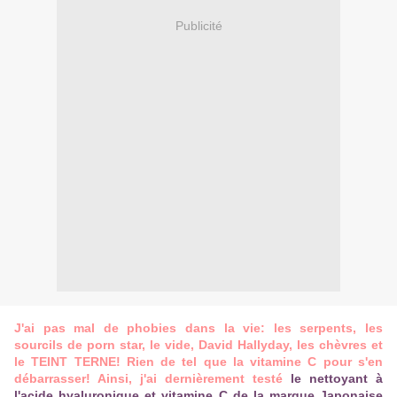
Publicité
J'ai pas mal de phobies dans la vie: les serpents, les
sourcils de porn star,
le vide, David
Hallyday,
les chèvres et
le TEINT TERNE! Rien de tel que la vitamine C pour s'en
débarrasser! Ainsi, j'ai dernièrement testé
le nettoyant à
l'acide hyaluronique et vitamine C de la marque Japonaise