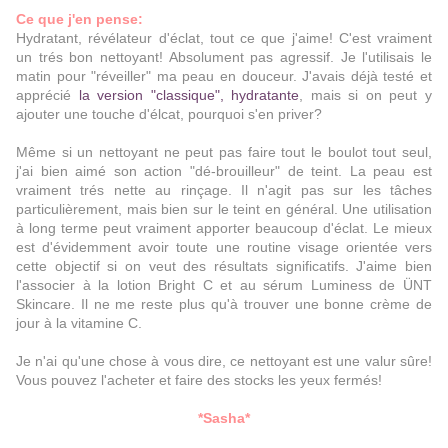
Ce que j'en pense:
Hydratant, révélateur d'éclat, tout ce que j'aime! C'est vraiment
un trés bon nettoyant! Absolument pas agressif. Je l'utilisais le
matin pour "réveiller" ma peau en douceur. J'avais déjà testé et
apprécié
la version "classique", hydratante
, mais si on peut y
ajouter une touche d'élcat, pourquoi s'en priver?
Même si un nettoyant ne peut pas faire tout le boulot tout seul,
j'ai bien aimé son action "dé-brouilleur" de teint. La peau est
vraiment trés nette au rinçage. Il n'agit pas sur les tâches
particulièrement, mais bien sur le teint en général. Une utilisation
à long terme peut vraiment apporter beaucoup d'éclat. Le mieux
est d'évidemment avoir toute une routine visage orientée vers
cette objectif si on veut des résultats significatifs. J'aime bien
l'associer à la lotion Bright C et au sérum Luminess de ÜNT
Skincare. Il ne me reste plus qu'à trouver une bonne crème de
jour à la vitamine C.
Je n'ai qu'une chose à vous dire, ce nettoyant est une valur sûre!
Vous pouvez l'acheter et faire des stocks les yeux fermés!
*Sasha*